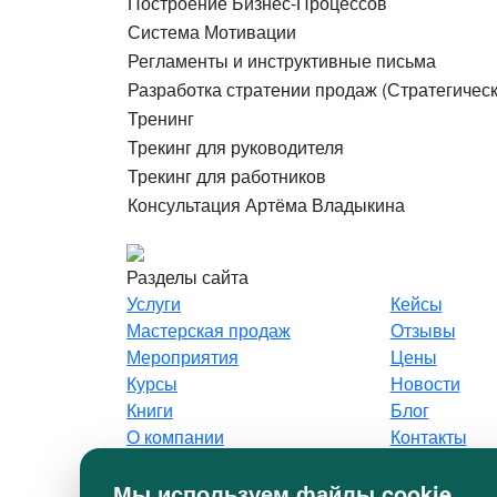
Построение Бизнес-Процессов
Система Мотивации
Регламенты и инструктивные письма
Разработка стратении продаж (Стратегическ
Тренинг
Трекинг для руководителя
Трекинг для работников
Консультация Артёма Владыкина
Разделы сайта
Услуги
Кейсы
Мастерская продаж
Отзывы
Мероприятия
Цены
Курсы
Новости
Книги
Блог
О компании
Контакты
Вопрос-ответ
Карта сайта
Мы используем файлы cookie
Все права защищены © 2020